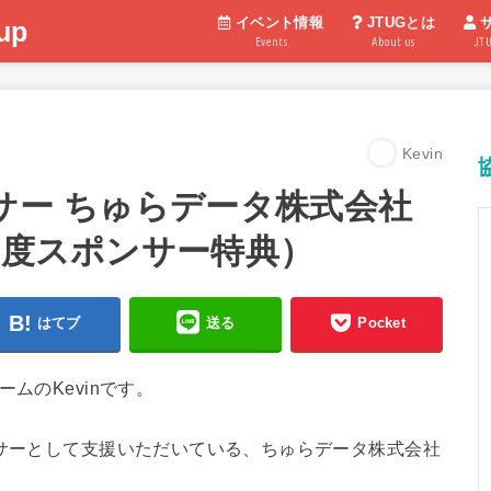
イベント情報
JTUGとは
up
Events
About us
JT
Kevin
サー ちゅらデータ株式会社
年度スポンサー特典）
はてブ
送る
Pocket
ムのKevinです。
ンサーとして支援いただいている、ちゅらデータ株式会社