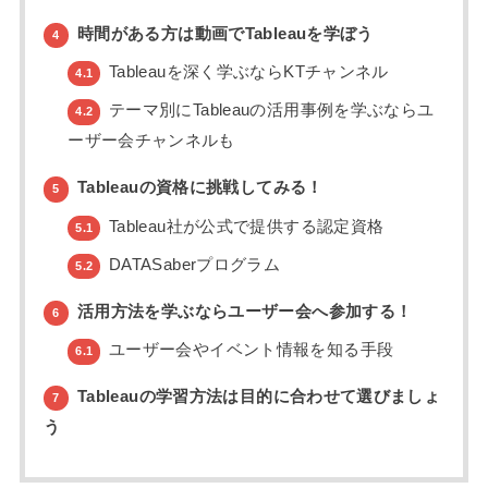
時間がある方は動画でTableauを学ぼう
4
Tableauを深く学ぶならKTチャンネル
4.1
テーマ別にTableauの活用事例を学ぶならユ
4.2
ーザー会チャンネルも
Tableauの資格に挑戦してみる！
5
Tableau社が公式で提供する認定資格
5.1
DATASaberプログラム
5.2
活用方法を学ぶならユーザー会へ参加する！
6
ユーザー会やイベント情報を知る手段
6.1
Tableauの学習方法は目的に合わせて選びましょ
7
う