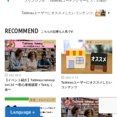
プリンシプル 「Tableauコーチングサービス」の紹介
Tableauユーザーにオススメしたいコンテンツ
RECOMMEND
イベント
学習・トレーニング
2025.08.01
2020.11.14
【イベント紹介】Tableau tuneup
Tableauユーザーにオススメしたい
vol.14 〜初心者相談室＋Tabもく
コンテンツ
会〜
学習・トレーニング
イベント
Language »