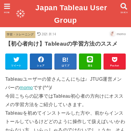
Japan Tableau User
MENU
SEARCH
Group
2021.01.14
momo
学習・トレーニング
【初心者向け】Tableauの学習方法のススメ
ツイート
シェア
はてブ
送る
Pocket
Tableauユーザーの皆さんこんにちは♩JTUG運営メン
バーの
momo
です(^^)/
今回こちらの記事ではTableau初心者の方向けにオスス
メの学習方法をご紹介していきます。
Tableauを初めてインストールした方や、前からインス
トールしているけどどのように操作して扱えばいいかわ
からない方、いらっしゃるのではないでしょうか。そん