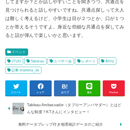
してますか？とか話しやすいことを聞きつつ、共通点を
見つけられると話しやすいですね。共通点探しって大人
は難しく考えるけど、小学生は目が２つとか、口が１つ
とか答えるそうですよ。身近な些細な共通点を探してみ
ると話が弾んで楽しいかと思います。
イベント
JTUG
Tableau
ユーザー会
レポート
和Viz
記事:mamma_ds
ツイート
シェア
はてブ
送る
Pocket
Tableau Ambassador（タブローアンバサダー）とはど
んな制度？KTさんにインタビュー！
無料データプレップ付き地理統計データのご紹介