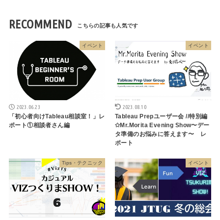
RECOMMEND
イベント
イベント
2023.06.23
2023.08.10
「初心者向けTableau相談室！」レ
Tableau Prepユーザー会 //特別編
ポート①相談者さん編
✩Mr.Morita Evening Show〜デー
タ準備のお悩みに答えます〜 レ
ポート
Tips・テクニック
イベント