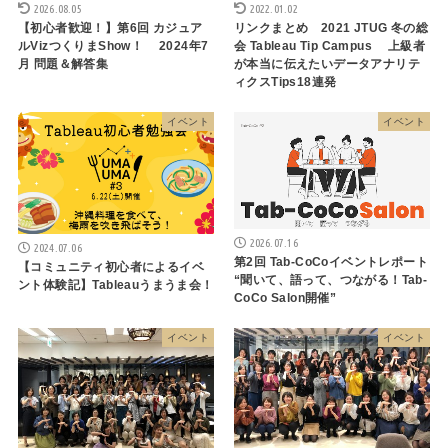
2026.08.05
2022.01.02
【初心者歓迎！】第6回 カジュア
リンクまとめ 2021 JTUG 冬の総
ルVizつくりまShow！ 2024年7
会 Tableau Tip Campus 上級者
月 問題＆解答集
が本当に伝えたいデータアナリテ
ィクスTips18連発
イベント
イベント
2026.07.16
2024.07.06
第2回 Tab-CoCoイベントレポート
【コミュニティ初心者によるイベ
“聞いて、語って、つながる！Tab-
ント体験記】Tableauうまうま会！
CoCo Salon開催”
イベント
イベント