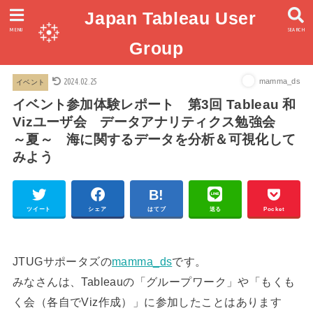
Japan Tableau User
MENU
SEARCH
Group
2024.02.25
mamma_ds
イベント
イベント参加体験レポート 第3回 Tableau 和
Vizユーザ会 データアナリティクス勉強会
～夏～ 海に関するデータを分析＆可視化して
みよう
ツイート
シェア
はてブ
送る
Pocket
JTUGサポータズの
mamma_ds
です。
みなさんは、Tableauの「グループワーク」や「もくも
く会（各自でViz作成）」に参加したことはあります