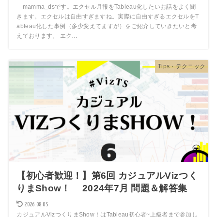
mamma_dsです。エクセル月報をTableau化したいお話をよく聞
きます。エクセルは自由すぎますね。実際に自由すぎるエクセルをT
ableau化した事例（多少変えてますが）をご紹介していきたいと考
えております。 エク…
Tips・テクニック
【初心者歓迎！】第6回 カジュアルVizつく
りまShow！ 2024年7月 問題＆解答集
2026.08.05
カジュアルVizつくりまShow！はTableau初心者~上級者まで参加し