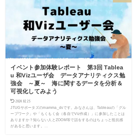
イベント参加体験レポート 第3回 Tablea
u 和Vizユーザ会 データアナリティクス勉
強会 ～夏～ 海に関するデータを分析＆
可視化してみよう
2024.02.25
JTUGサポータズのmamma_dsです。みなさんは、Tableauの「グル
ープワーク」や「もくもく会（各自でViz作成）」に参加したことは
ありますか？知らない人とZOOM等で話をするのはちょっと抵抗感
があると思います。…