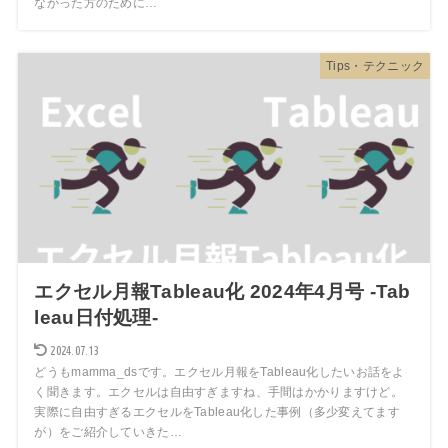
なかった方のために…
Tips・テクニック
エクセル月報Tableau化 2024年4月号 -Tab
leau日付処理-
2024.07.13
どうもmamma_dsです。エクセル月報をTableau化したいお話をよ
く聞きます。エクセルは自由すぎますね、手間はかかりますけど。
実際に自由すぎるエクセルをTableau化した事例（多少変えてます
が）をご紹介していきた…