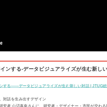
インする-データビジュアライズが生む新し
る——データビジュアライズが生む新しい対話 | JTUG総会2025 T
、対話を生み出すデザイン
研究者 山辺真幸さんに、研究者・デザイナー・市民が交わる