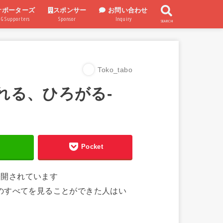
サポーターズ
スポンサー
お問い合わせ
UG Supporters
Sponsor
Inquiry
SEARCH
スポンサー企業
スポンサー制度
Toko_tabo
、うまれる、ひろがる-
る
Pocket
ブが公開されています
のすべてを見ることができた人はい