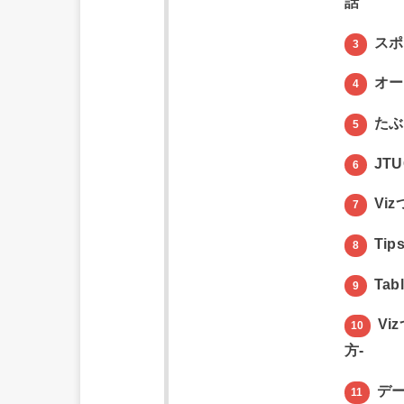
話
スポ
3
オー
4
たぶ
5
JTUG
6
Viz
7
Tips
8
Tab
9
Vi
10
方-
デー
11