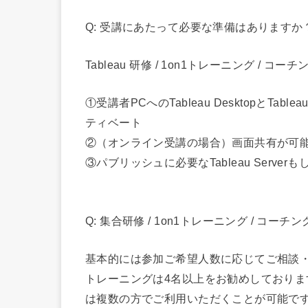
Q: 受講にあたって必要な準備はありますか
Tableau 研修 / 1on1トレーニング 
①受講者PCへのTableau DesktopとTab
ティベート
②（オンライン受講の場合）画面共有が可
③パブリッシュに必要なTableau Serverも
Q: 集合研修 / 1on1トレーニング / コ
基本的には参加ご希望人数に応じてご相談・お
トレーニングは4名以上をお勧めしており
は複数の方でご利用いただくことが可能で