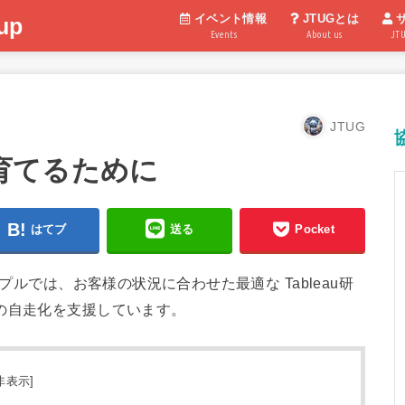
イベント情報
JTUGとは
up
Events
About us
JT
JTUG
で育てるために
はてブ
送る
Pocket
プルでは、お客様の状況に合わせた最適な Tableau研
の自走化を支援しています。
非表示
]