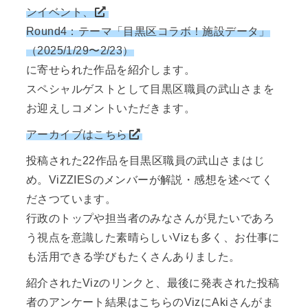
ンイベント、
Round
4
：テーマ「目黒区コラボ！施設データ」
（20
2
5
/
1
/
29
〜
2
/
23
）
に寄せられた作品を紹介します。
スペシャルゲストとして目黒区職員の武山さまを
お迎えしコメントいただきます。
アーカイブはこちら
投稿された22作品を目黒区職員の武山さまはじ
め。ViZZIESのメンバーが解説・感想を述べてく
ださつています。
行政のトップや担当者のみなさんが見たいであろ
う視点を意識した素晴らしいVizも多く、お仕事に
も活用できる学びもたくさんありました。
紹介されたVizのリンクと、最後に発表された投稿
者のアンケート結果はこちらのVizにAkiさんがま