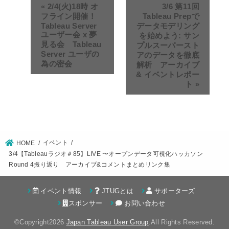
«
2/4(火)18時 オ
3/6 第11回
フライン開催！
Tableau Prepで
Tableau Server
データモデリング
ユーザー会 x 夢
を始めよう: サン
見る会 Tableau
プルスーパースト
Server ユーザの
アのデータを徹底
為の密会
解析 アーカイブ
& イベントレポー
ト
»
イベント
HOME
3/4【Tableauラジオ＃85】LIVE 〜オープンデータ可視化ハッカソン
Round 4振り返り アーカイブ&コメントまとめリンク集
イベント情報
JTUGとは
サポーターズ
スポンサー
お問い合わせ
©Copyright2026
Japan Tableau User Group
.All Rights Reserved.