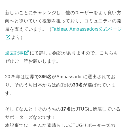
新しいことにチャレンジし、他のユーザーをより良い方
向へと導いていく役割を担っており、コミュニティの発
展を支えています。（
Tableau Ambassadors公式ページ
より）
過去記事
にて詳しい解説がありますので、こちらも
ぜひご一読お願いします。
2025年は世界で
386名
がAmbassadorに選出されてお
り、そのうち日本からは約1割の
33名
が選ばれていま
す。
そしてなんと！そのうちの
17名
はJTUGに所属している
サポーターズなのです！
本記事では、そんな素晴らしいJTUGサポーターズの