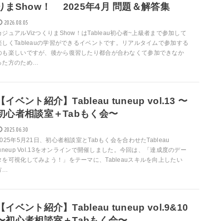
りまShow！ 2025年4月 問題＆解答集
2026.08.05
カジュアルVizつくりまShow！はTableau初心者~上級者まで参加して
楽しくTableauの学習ができるイベントです。リアルタイムで参加する
のも楽しいですが、後から復習したり都合が合わなくて参加できなか
った方のため…
【イベント紹介】Tableau tuneup vol.13 〜
初心者相談室＋Tabもく会〜
2025.06.30
2025年5月21日、初心者相談室とTabもく会を合わせたTableau
tuneup Vol.13をオンラインで開催しました。今回は、「達成度のデー
タを可視化してみよう！」をテーマに、Tableauスキルを向上したい
方…
【イベント紹介】Tableau tuneup vol.9&10
〜初心者相談室＋Tabもく会〜