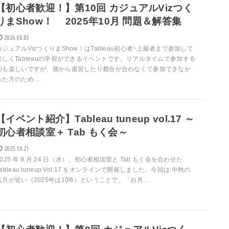
【初心者歓迎！】第10回 カジュアルVizつく
りまShow！ 2025年10月 問題＆解答集
2026.08.05
カジュアルVizつくりまShow！はTableau初心者~上級者まで参加して
楽しくTableauの学習ができるイベントです。リアルタイムで参加する
のも楽しいですが、後から復習したり都合が合わなくて参加できなか
った方のため…
【イベント紹介】Tableau tuneup vol.17 ～
初心者相談室＋ Tab もく会～
2025.10.21
2025 年 9 月 24 日（水）、初心者相談室と Tab もく会を合わせた
Tableau tuneup Vol.17 をオンラインで開催しました。今回は 中秋の
名月が近い（2025年は10/6）ということで、「お月…