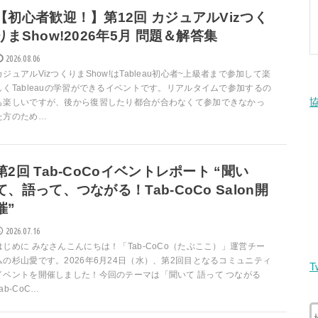
【初心者歓迎！】第12回 カジュアルVizつく
りまShow!2026年5月 問題＆解答集
2026.08.06
カジュアルVizつくりまShow!はTableau初心者~上級者まで参加して楽
しくTableauの学習ができるイベントです。リアルタイムで参加するの
も楽しいですが、後から復習したり都合が合わなくて参加できなかっ
た方のため…
第2回 Tab-CoCoイベントレポート “聞い
て、語って、つながる！Tab-CoCo Salon開
催”
2026.07.16
はじめに みなさんこんにちは！「Tab-CoCo（たぶここ）」運営チー
ムの杉山愛です。2026年6月24日（水）、第2回目となるコミュニティ
T
イベントを開催しました！今回のテーマは「聞いて 語って つながる
ab-CoC…