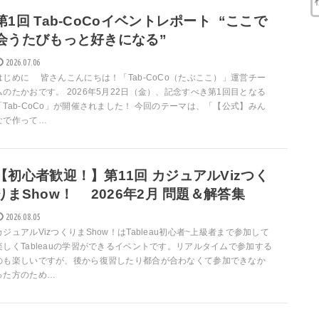
第1回 Tab-CoCoイベントレポート “ここで
会うたびもっと好きになる”
2026.07.06
はじめに 皆さんこんにちは！「Tab-CoCo（たぶここ）」運営チー
ムのたかおです。 2026年5月22日（金）、記念すべき第1回目となる
「Tab-CoCo」が開催されました！ 今回のテーマは、「【公式】みん
なで作って…
【初心者歓迎！】第11回 カジュアルVizつく
りまShow！ 2026年2月 問題＆解答集
2026.08.05
カジュアルVizつくりまShow！はTableau初心者~上級者まで参加して
楽しくTableauの学習ができるイベントです。リアルタイムで参加する
のも楽しいですが、後から復習したり都合が合わなくて参加できなか
った方のため…