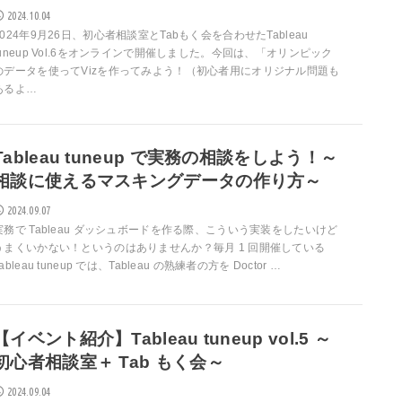
2024.10.04
2024年9月26日、初心者相談室とTabもく会を合わせたTableau
tuneup Vol.6をオンラインで開催しました。今回は、「オリンピック
のデータを使ってVizを作ってみよう！（初心者用にオリジナル問題も
あるよ…
Tableau tuneup で実務の相談をしよう！～
相談に使えるマスキングデータの作り方～
2024.09.07
実務で Tableau ダッシュボードを作る際、こういう実装をしたいけど
うまくいかない！というのはありませんか？毎月 1 回開催している
ableau tuneup では、Tableau の熟練者の方を Doctor …
【イベント紹介】Tableau tuneup vol.5 ～
初心者相談室＋ Tab もく会～
2024.09.04