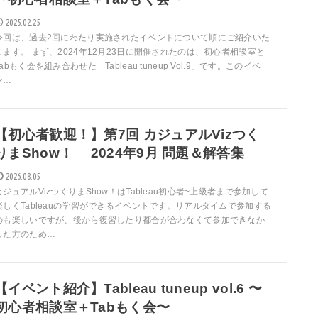
2025.02.25
今回は、過去2回にわたり実施されたイベントについて順にご紹介いた
します。 まず、2024年12月23日に開催されたのは、初心者相談室と
Tabもく会を組み合わせた「Tableau tuneup Vol.9」です。このイベ
ン…
【初心者歓迎！】第7回 カジュアルVizつく
りまShow！ 2024年9月 問題＆解答集
2026.08.05
カジュアルVizつくりまShow！はTableau初心者~上級者まで参加して
楽しくTableauの学習ができるイベントです。リアルタイムで参加する
のも楽しいですが、後から復習したり都合が合わなくて参加できなか
った方のため…
【イベント紹介】Tableau tuneup vol.6 〜
初心者相談室＋Tabもく会〜