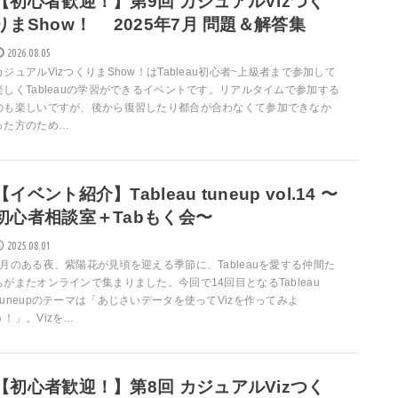
【初心者歓迎！】第9回 カジュアルVizつく
りまShow！ 2025年7月 問題＆解答集
2026.08.05
カジュアルVizつくりまShow！はTableau初心者~上級者まで参加して
楽しくTableauの学習ができるイベントです。リアルタイムで参加する
のも楽しいですが、後から復習したり都合が合わなくて参加できなか
った方のため…
【イベント紹介】Tableau tuneup vol.14 〜
初心者相談室＋Tabもく会〜
2025.08.01
6月のある夜、紫陽花が見頃を迎える季節に、Tableauを愛する仲間た
ちがまたオンラインで集まりました。今回で14回目となるTableau
Tuneupのテーマは「あじさいデータを使ってVizを作ってみよ
う！」。Vizを…
【初心者歓迎！】第8回 カジュアルVizつく