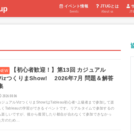
イベント情報
JTUGとは
up
Events
About us
JT
【初心者歓迎！】第13回 カジュアル
VizつくりまShow! 2026年7月 問題＆解答
集
2026.08.06
カジュアルVizつくりまShow!はTableau初心者~上級者まで参加して楽
しくTableauの学習ができるイベントです。リアルタイムで参加するの
も楽しいですが、後から復習したり都合が合わなくて参加できなかっ
た方のため…