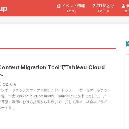
イベント情報
JTUGとは
up
Events
About us
JT
Content Migration ToolでTableau Cloud
へ
2025.05.07
インテージテクノスフィア事業シナジーセンター データアーキテク
ト堀 幸太SnowflakeやDatabricks、Tableauなどを中心とした、デー
タ基盤・活用における提案から製造まで一貫して担当。社会のプライ
ベートサ…