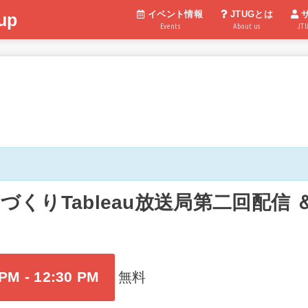
イベント情報
JTUGとは
up
Events
About us
JT
- ものづくりTableau放送局第二回配
 PM
-
12:30 PM
無料