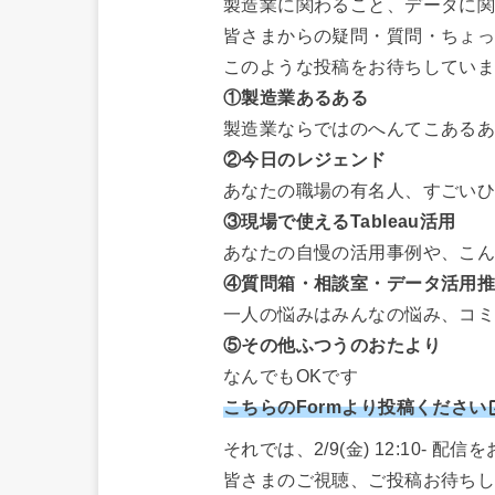
製造業に関わること、データに
皆さまからの疑問・質問・ちょ
このような投稿をお待ちしてい
①製造業あるある
製造業ならではのへんてこあるあ
②今日のレジェンド
あなたの職場の有名人、すごい
③現場で使えるTableau活用
あなたの自慢の活用事例や、こ
④質問箱・相談室・データ活用推
一人の悩みはみんなの悩み、コ
⑤その他ふつうのおたより
なんでもOKです
こちらのFormより投稿ください
それでは、2/9(金) 12:10- 配
皆さまのご視聴、ご投稿お待ち