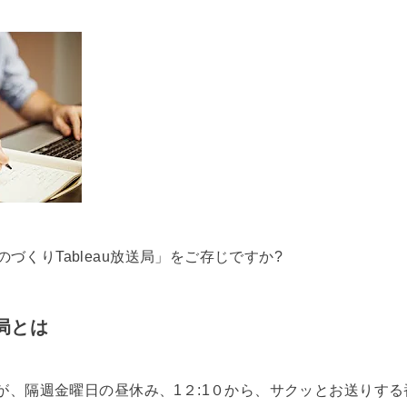
づくりTableau放送局」をご存じですか?
送局とは
有志が、隔週金曜日の昼休み、1２:1０から、サクッとお送りす