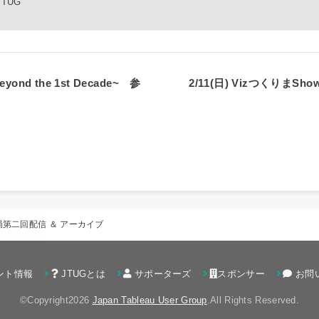
GJTUG
ond the 1st Decade~ 参
2/11(日) VizつくりまSh
u放送局第二回配信 ＆ アーカイブ
ント情報
JTUGとは
サポーターズ
スポンサー
お問
©Copyright2026
Japan Tableau User Group
.All Rights Reserved.