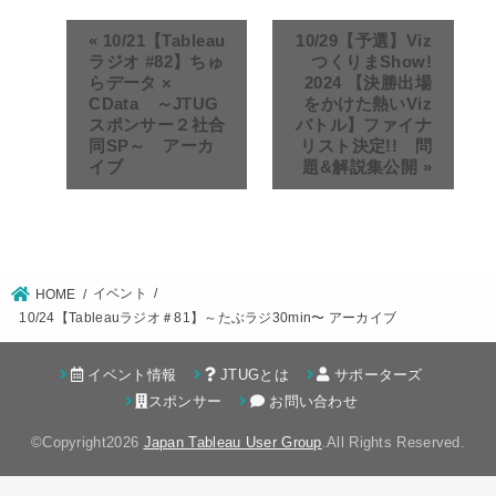
«
10/21【Tableau
10/29【予選】Viz
ラジオ #82】ちゅ
つくりまShow!
らデータ ×
2024 【決勝出場
CData ～JTUG
をかけた熱いViz
スポンサー２社合
バトル】ファイナ
同SP～ アーカ
リスト決定!! 問
イブ
題&解説集公開
»
イベント
HOME
10/24【Tableauラジオ＃81】～たぶラジ30min〜 アーカイブ
イベント情報
JTUGとは
サポーターズ
スポンサー
お問い合わせ
©Copyright2026
Japan Tableau User Group
.All Rights Reserved.