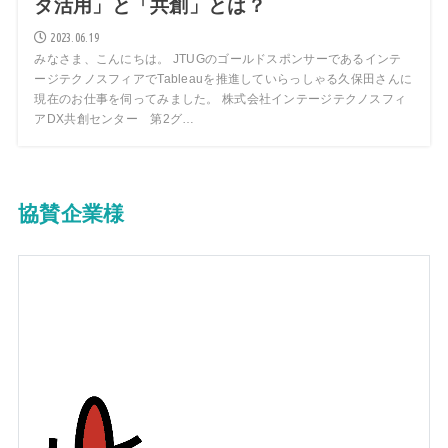
タ活用」と「共創」とは？
2023.06.19
みなさま、こんにちは。 JTUGのゴールドスポンサーであるインテ
ージテクノスフィアでTableauを推進していらっしゃる久保田さんに
現在のお仕事を伺ってみました。 株式会社インテージテクノスフィ
アDX共創センター 第2グ…
協賛企業様