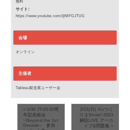
無料
サイト:
https://www.youtube.com/@MFGJTUG
会場
オンライン
主催者
Tableau製造業ユーザー会
«
1/30 JTUG10周
2/11(日) Vizつく
年記念総会
りまShow! 2023
~Beyond the 1st
解説LIVE アーカ
Decade~ 参加
イブ&問題集
»