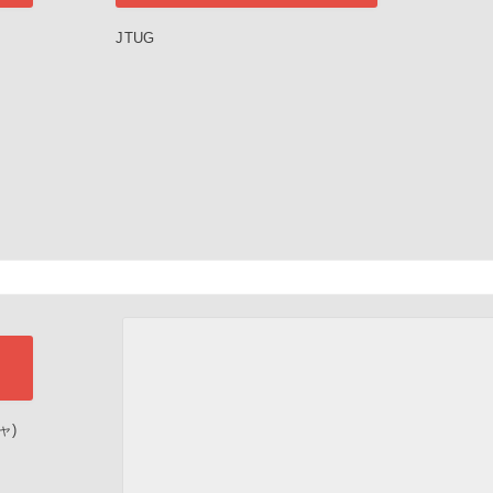
JTUG
ャ)