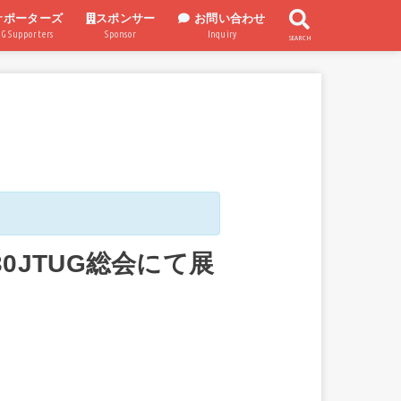
サポーターズ
スポンサー
お問い合わせ
UG Supporters
Sponsor
Inquiry
SEARCH
スポンサー企業
スポンサー制度
1/30JTUG総会にて展