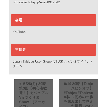
https://techplay.jp/event/917342
会場
YouTube
主催者
Japan Tableau User Group (JTUG) スピンオフイベント
チーム
«
８/28(月) 20時
9/19 20時【Tabjo
第3回【初心者歓
スピンオフ】
迎！】カジュアル
#Tabjo×#Tableau
×私 ～初めの一歩
Vizつくりま
を踏み出して見え
Show！(アーカ
た世界 -Vol.2
イブ)