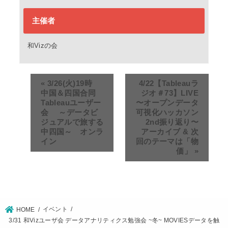
主催者
和Vizの会
«
3/26(火)19時
4/22【Tableauラ
中国＆四国合同
ジオ＃73】LIVE
Tableauユーザー
〜オープンデータ
会 ～データビ
可視化ハッカソン
ジュアルで旅する
2nd振り返り〜
中四国～ オンラ
アーカイブ & 次
イン
回のテーマは「物
価」
»
イベント
HOME
3/31 和Vizユーザ会 データアナリティクス勉強会 ~冬~ MOVIESデータを触