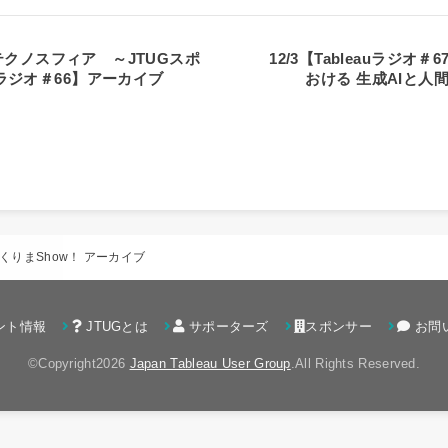
ージテクノスフィア ～JTUGスポ
12/3【Tableauラジオ
uラジオ＃66】アーカイブ
おける 生成AIと
くりまShow！ アーカイブ
ント情報
JTUGとは
サポーターズ
スポンサー
お問
©Copyright2026
Japan Tableau User Group
.All Rights Reserved.