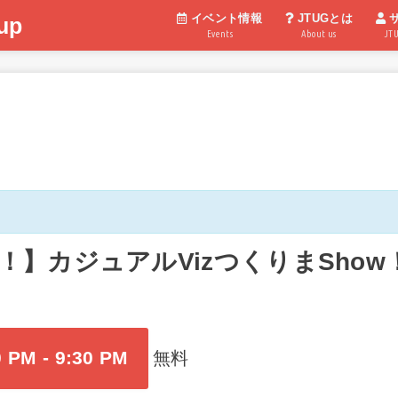
イベント情報
JTUGとは
up
Events
About us
JT
！】カジュアルVizつくりまShow
0 PM
-
9:30 PM
無料