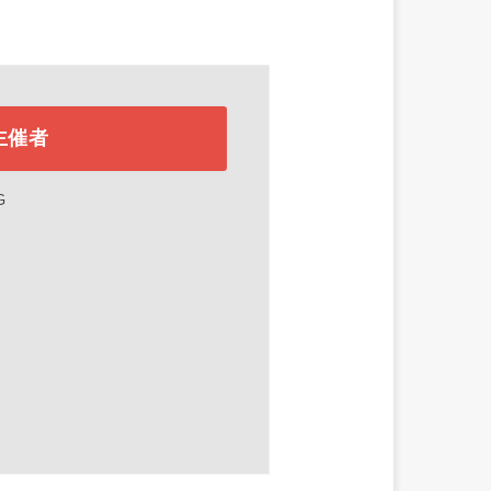
主催者
G