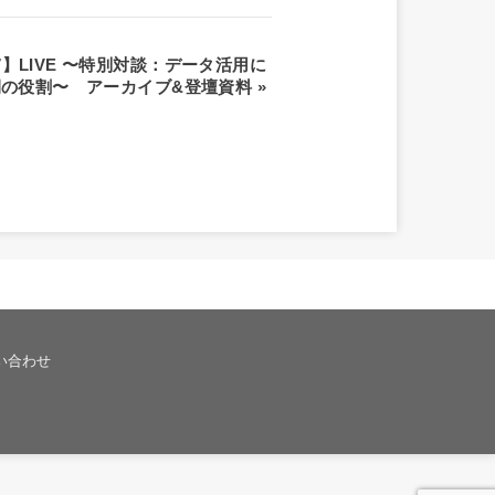
＃67】LIVE 〜特別対談：データ活用に
人間の役割〜 アーカイブ&登壇資料
»
い合わせ