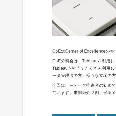
CoEはCenter of Excel
CoE分科会は、Tableauを
Tableauを社内でたくさん
ータ管理者の方。様々な立場の方
今回は、～データ推進者の初め
ています。事例紹介２例、登壇