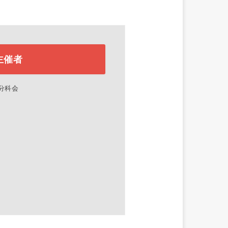
主催者
E分科会