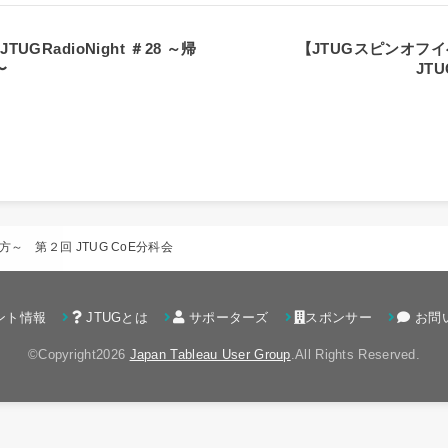
GRadioNight ＃28 ～帰
【JTUGスピンオフイベン
〜
JT
 第２回 JTUG CoE分科会
ント情報
JTUGとは
サポーターズ
スポンサー
お問
©Copyright2026
Japan Tableau User Group
.All Rights Reserved.