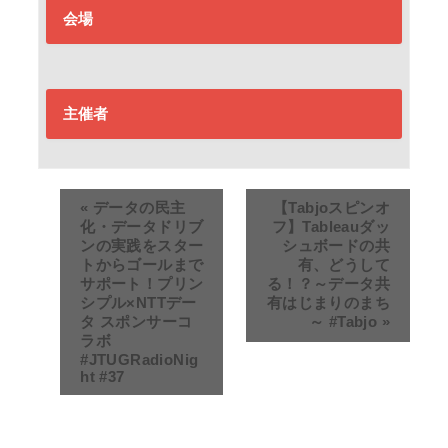
会場
主催者
«
データの民主
【Tabjoスピンオ
化・データドリブ
フ】Tableauダッ
ンの実践をスター
シュボードの共
トからゴールまで
有、どうして
サポート！プリン
る！？～データ共
シプル×NTTデー
有はじまりのまち
タ スポンサーコ
～ #Tabjo
»
ラボ
#JTUGRadioNig
ht #37