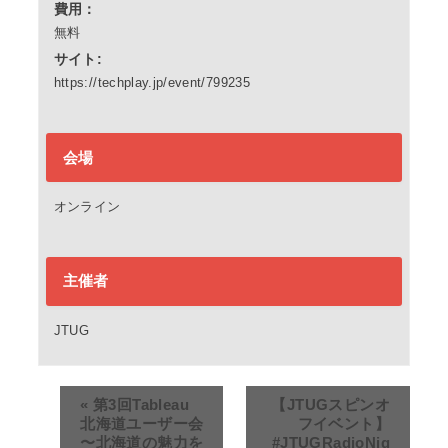
費用：
無料
サイト:
https://techplay.jp/event/799235
会場
オンライン
主催者
JTUG
«
第3回Tableau
【JTUGスピンオ
北海道ユーザー会
フイベント】
〜北海道の魅力を
#JTUGRadioNig