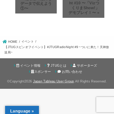
ht #10 〜「Vizつ
データで伝えよう
くりまShow!」
①〜
デモプレイ！〜
»
イベント
HOME
【JTUGスピンオフイベント】#JTUGRadioNight #9 ~ついに来た！天神放
送局~
イベント情報
JTUGとは
サポーターズ
スポンサー
お問い合わせ
©Copyright2026
Japan Tableau User Group
.All Rights Reserved.
Language »