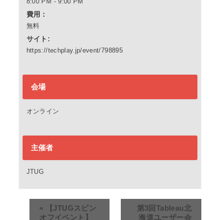
8:00 PM - 9:00 PM
費用：
無料
サイト:
https://techplay.jp/event/798895
会場
オンライン
主催者
JTUG
«
【JTUGスピン
第3回Tableau北
オフイベント】
海道ユーザー会