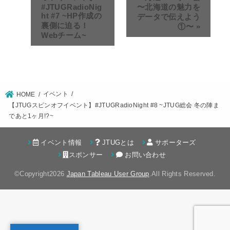
#JTUGRadioNig
〜北海道の魅力を
ht #7 ~HP作成の
データで伝えよう
裏側に迫る！
①〜
»
Webチーム~
イベント
HOME
【JTUGスピンオフイベント】#JTUGRadioNight #8 ~JTUG総会 冬の陣ま
であと1ヶ月!?~
イベント情報
JTUGとは
サポーターズ
スポンサー
お問い合わせ
©Copyright2026
Japan Tableau User Group
.All Rights Reserved.