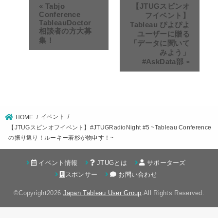
«
Tabjo
【JTUGスピンオ
Conference
フイベント】
TableauDoctor
Tableau ぴよぴよ
相談者の方大募
ユーザーに贈る
集！
「データに聞いて
みよう」
#AskData部
»
イベント
HOME
【JTUGスピンオフイベント】#JTUGRadioNight #5 ~Tableau Conference
の振り返り！ルーキー若杉が物申す！~
イベント情報
JTUGとは
サポーターズ
スポンサー
お問い合わせ
©Copyright2026
Japan Tableau User Group
.All Rights Reserved.