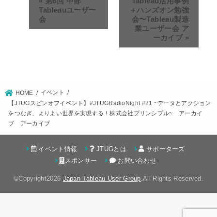
«
第6回 中部
Tableau活用事例
Tableauユーザー
＋ハンズオン勉強
会
会〜Tableau製造
業ユーザー会 ア
ーカイブ
»
イベント
HOME
【JTUGスピンオフイベント】#JTUGRadioNight​ #21 ~データとアクション
をつなぎ、よりよい世界を実現する！株式会社プリンシプル~ アーカイ
ブ アーカイブ
イベント情報
JTUGとは
サポーターズ
スポンサー
お問い合わせ
©Copyright2026
Japan Tableau User Group
.All Rights Reserved.