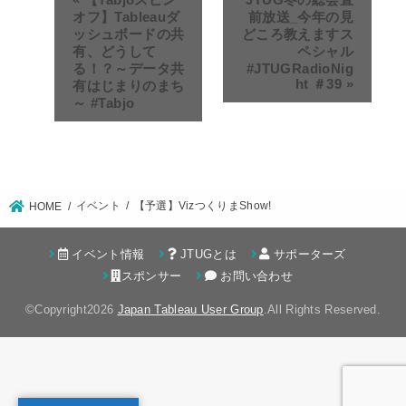
オフ】Tableauダ
前放送_今年の見
ッシュボードの共
どころ教えますス
有、どうして
ペシャル
る！？～データ共
#JTUGRadioNig
ht ＃39
»
有はじまりのまち
～ #Tabjo
イベント
【予選】VizつくりまShow!
HOME
イベント情報
JTUGとは
サポーターズ
スポンサー
お問い合わせ
©Copyright2026
Japan Tableau User Group
.All Rights Reserved.