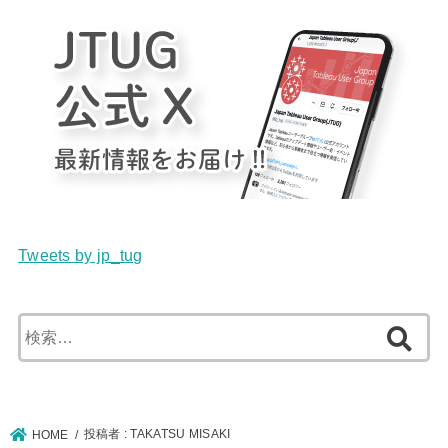
Tweets by jp_tug
検
索:
投稿者 : TAKATSU MISAKI
HOME