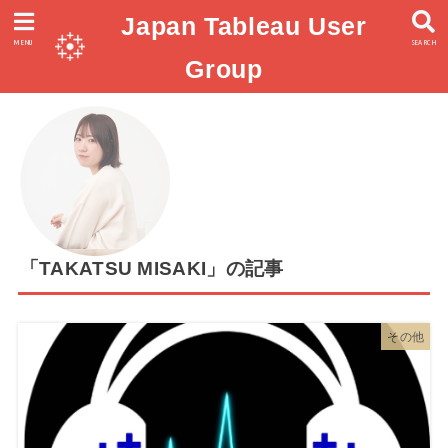
Japan Tableau User
MENU
SEARCH
Group
「TAKATSU MISAKI」の記事
その他