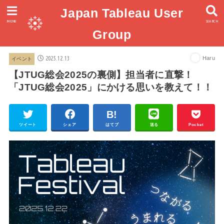
Japan Tableau User
MENU
SEARCH
Group
2025.12.13
Haru
イベント
【JTUG総会2025の裏側】担当者に直撃！
「JTUG総会2025」にかける思いを教えて！！
ツイート
シェア
はてブ
送る
Pocket