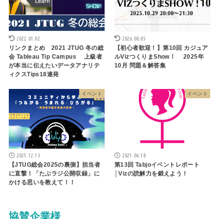
2022.01.02
2026.08.05
リンクまとめ 2021 JTUG 冬の総
【初心者歓迎！】第10回 カジュア
会 Tableau Tip Campus 上級者
ルVizつくりまShow！ 2025年
が本当に伝えたいデータアナリテ
10月 問題＆解答集
ィクスTips18連発
イベント
イベント
2025.12.13
2021.06.18
【JTUG総会2025の裏側】担当者
第13回 Tabjoイベントレポート
に直撃！「たぶラジ公開収録」に
│Vizの読解力を鍛えよう！
かける思いを教えて！！
協賛企業様