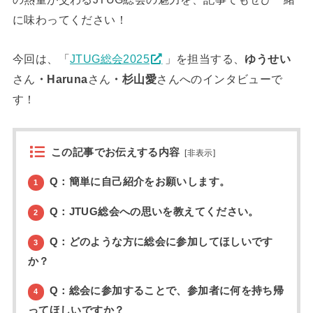
に味わってください！
今回は、「
JTUG総会2025
」を担当する、
ゆうせい
さん
・Haruna
さん
・杉山愛
さんへのインタビューで
す！
この記事でお伝えする内容
[
非表示
]
Q：簡単に自己紹介をお願いします。
1
Q：JTUG総会への思いを教えてください。
2
Q：どのような方に総会に参加してほしいです
3
か？
Q：総会に参加することで、参加者に何を持ち帰
4
ってほしいですか？