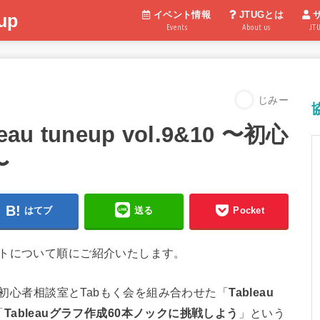
イベント情報
JTUGとは
up
Events
About us
JT
じみー
 tuneup vol.9&10 〜初心
〜
はてブ
送る
Pocket
ントについて順にご紹介いたします。
、初心者相談室とTabもく会を組み合わせた「
Tableau
「
Tableauグラフ作成60本ノックに挑戦しよう
」という