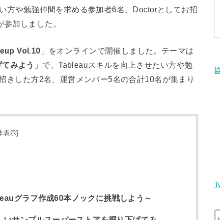
たい方や勉強仲間を求める参加者6名、Doctorとしてお招
名が参加しました。
eup Vol.10
」をオンラインで開催しました。テーマは
げてみよう
」で、Tableauスキルを向上させたい方や勉
お招きした方2名、運営メンバー5名の合計10名が集まり
非表示
]
T
9～Tableauグラフ作成60本ノックに挑戦しよう～
l.10～新しいサンプルスーパーストアを掘り下げてみ