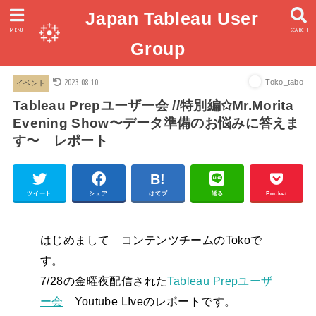
Japan Tableau User
MENU
SEARCH
Group
2023.08.10
Toko_tabo
イベント
Tableau Prepユーザー会 //特別編✩Mr.Morita
Evening Show〜データ準備のお悩みに答えま
す〜 レポート
ツイート
シェア
はてブ
送る
Pocket
はじめまして コンテンツチームのTokoで
す。
7/28の金曜夜配信された
Tableau Prepユーザ
ー会
Youtube LIveのレポートです。