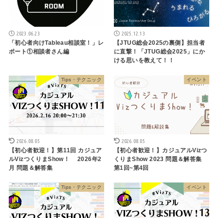
2023.06.23
2025.12.13
「初心者向けTableau相談室！」レ
【JTUG総会2025の裏側】担当者
ポート①相談者さん編
に直撃！「JTUG総会2025」にか
ける思いを教えて！！
Tips・テクニック
イベント
2026.08.05
2026.08.05
【初心者歓迎！】第11回 カジュア
【初心者歓迎！】カジュアルVizつ
ルVizつくりまShow！ 2026年2
くりまShow 2023 問題＆解答集
月 問題＆解答集
第1回~第4回
Tips・テクニック
イベント