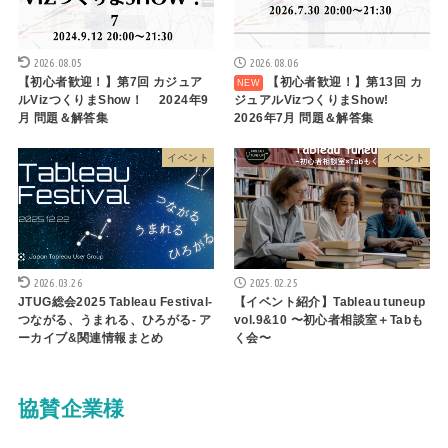
2026.08.05
2026.08.06
【初心者歓迎！】第7回 カジュア
【初心者歓迎！】第13回 カ
ルVizつくりまShow！ 2024年9
ジュアルVizつくりまShow!
月 問題＆解答集
2026年7月 問題＆解答集
イベント
イベント
2026.03.26
2025.02.25
JTUG総会2025 Tableau Festival-
【イベント紹介】Tableau tuneup
つながる、うまれる、ひろがる- ア
vol.9&10 〜初心者相談室＋Tabも
ーカイブ&関連情報まとめ
く会〜
協賛企業様