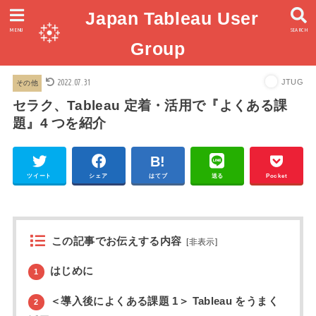
Japan Tableau User
MENU
SEARCH
Group
2022.07.31
JTUG
その他
セラク、Tableau 定着・活用で『よくある課
題』4 つを紹介
ツイート
シェア
はてブ
送る
Pocket
この記事でお伝えする内容
[
非表示
]
はじめに
1
＜導入後によくある課題 1＞ Tableau をうまく
2