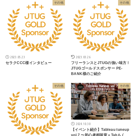
その他
その他
2023.05.23
2023.03.26
セラクCCC様インタビュー
フリーランスとJTUGの強い味方！
JTUGゴールドスポンサー PE-
BANK様のご紹介
その他
その他
2024.10.30
【イベント紹介】Tableau tuneup
vol.7 〜初心者相談室＋Tabもく