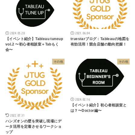
2024.05.20
2021.06.04
【イベント紹介】Tableau tuneup
truestarブログ：Tableauの地図を
vol.2 〜初心者相談室＋Tabもく
有効活用！競合店舗の動向把握！
会〜
その他
その他
2024.02.16
【イベント紹介】初心者相談室と
は？〜Doctor編〜
2022.07.31
ハンズオンの壁を突破し現場にデ
ータ活用を定着させるワークショ
ップ