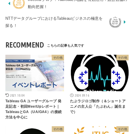
動向把握！
NTTデータグループにおけるTableauビジネスの極意を
探る！
RECOMMEND
その他
その他
2021.10.04
2024.09.16
Tableau GA ユーザーグループ 発
たぶラジロゴ制作（＆ショートア
足記念・初回MeetUpレポート｜
ニメの主人公「たぶわん」誕生ま
TableauとGA（UA/GA4）の接続
で）
方法を中心に
その他
その他