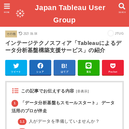
Japan Tableau User
MENU
SEARCH
Group
2021.06.04
JTUG
その他
インテージテクノスフィア「Tableauによるデ
ータ分析基盤構築支援サービス」の紹介
ツイート
シェア
はてブ
送る
Pocket
この記事でお伝えする内容
[
非表示
]
「データ分析基盤もスモールスタート」 データ
1
活用のプロが伴走
人がデータを準備していませんか？
1.1